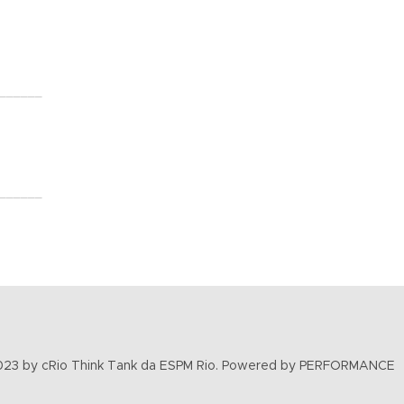
______
______
23 by cRio Think Tank da ESPM Rio. Powered by PERFORMANCE