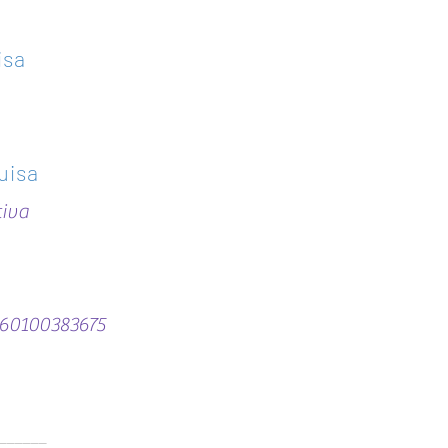
isa
uisa
iva
1160100383675
______