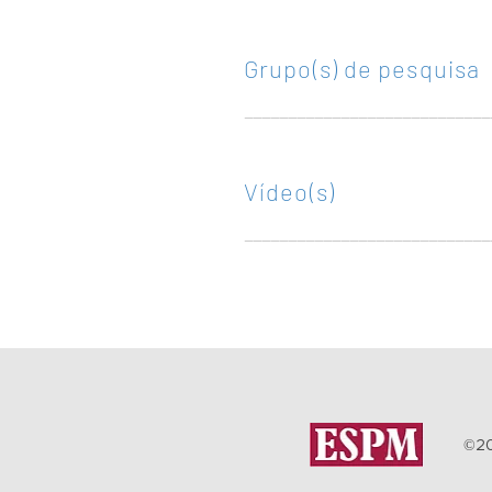
Grupo(s) de pesquisa
______________
______________
Vídeo(s)
______________
______________
©20