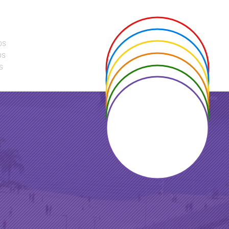
os
os
s