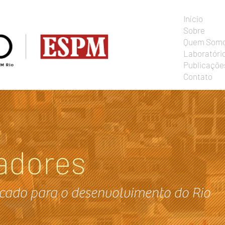
Início
Sobre
Quem Som
Laboratóri
Publicaçõe
Contato
adores
cado para o desenvolvimento do Rio