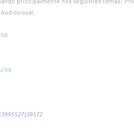
uando principalmente nos seguintes temas: Pr
 Audiovisual.
isa
uisa
813995527159572