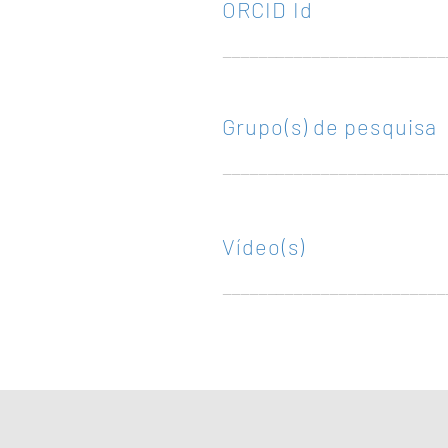
ORCID Id
______________
___________
Grupo(s) de pesquisa
______________
___________
Vídeo(s)
______________
___________