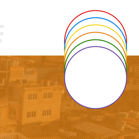
os
os
s