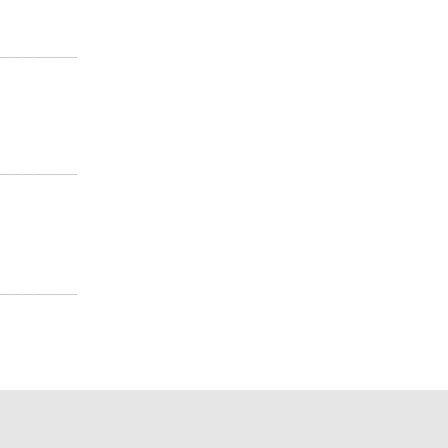
___
______
___
______
___
______