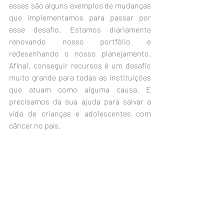
esses são alguns exemplos de mudanças 
que implementamos para passar por 
esse desafio. Estamos diariamente 
renovando nosso portfólio e 
redesenhando o nosso planejamento. 
Afinal, conseguir recursos é um desafio 
muito grande para todas as instituições 
que atuam como alguma causa. E 
precisamos da sua ajuda para salvar a 
vida de crianças e adolescentes com 
câncer no país. 
No entanto, acredito que tudo o que 
estamos vivendo trará uma nova visão 
para a cultura da doação e para o terceiro 
setor. Nesse momento temos vivenciado 
um grande paradoxo. Ao mesmo tempo 
em que pesquisas indicam que mais de 
60% das instituições de terceiro setor no 