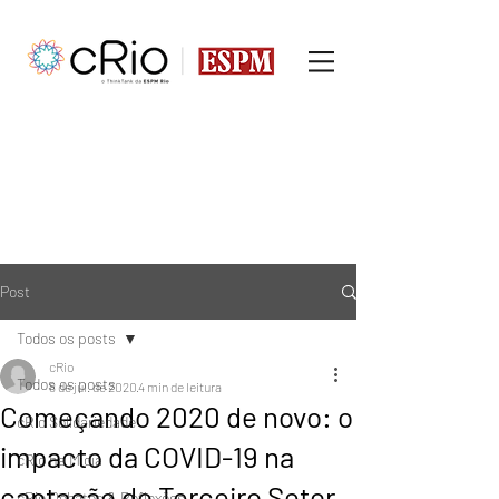
Post
Todos os posts
cRio
Todos os posts
8 de jul. de 2020
4 min de leitura
Começando 2020 de novo: o
cRio Solidariedade
impacto da COVID-19 na
cRio na Mídia
captação do Terceiro Setor
cRio Debates & Reflexões