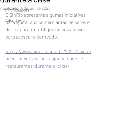
Atualizado:
4 de jun. de 2020
cRio Soluções
O SinRio apresenta algumas iniciativas 
CalendáRIO
para ajudar aos comerciantes de bares e 
de restaurantes. Clique no link abaixo 
para acessar o conteúdo.
https://www.sindrio.com.br/2020/03/con
heca-iniciativas-para-ajudar-bares-e-
restaurantes-durante-a-crise/